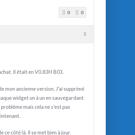
0
0
’achat. Il était en V0.83H B03.
i de mon ancienne version. J’ai supprimé
 chaque widget un à un en sauvegardant
 problème mais cela ne s’est pas
intenant.
 ce côté là. Il se met bien à jour.