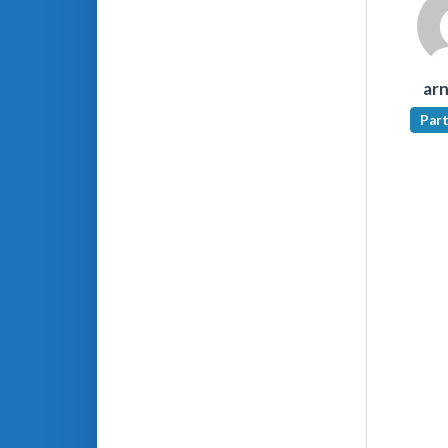
ar
Part