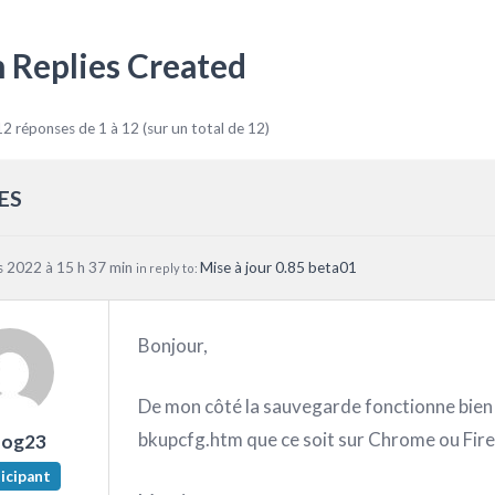
 Replies Created
12 réponses de 1 à 12 (sur un total de 12)
ES
 2022 à 15 h 37 min
Mise à jour 0.85 beta01
in reply to:
Bonjour,
De mon côté la sauvegarde fonctionne bien a
bkupcfg.htm que ce soit sur Chrome ou Fire
nog23
icipant