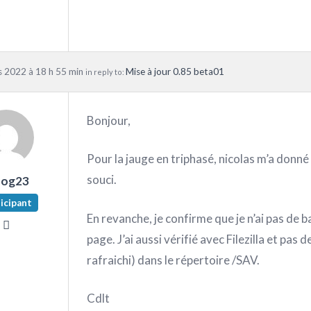
 2022 à 18 h 55 min
Mise à jour 0.85 beta01
in reply to:
Bonjour,
Pour la jauge en triphasé, nicolas m’a donné 
souci.
nog23
icipant
En revanche, je confirme que je n’ai pas de 
page. J’ai aussi vérifié avec Filezilla et pa
rafraichi) dans le répertoire /SAV.
Cdlt