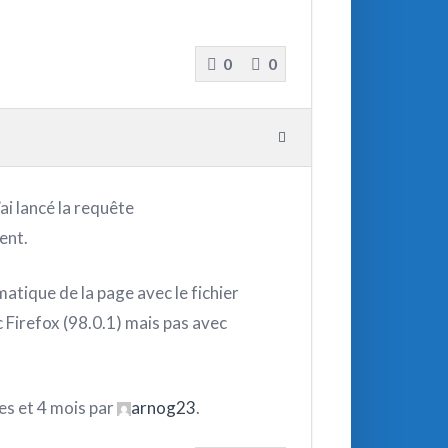
0
0
ai lancé la requête
ent.
atique de la page avec le fichier
Firefox (98.0.1) mais pas avec
ées et 4 mois par
arnog23
.