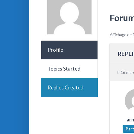
Forum
Affichage de 
Profile
REPLI
Topics Started
16 mars
Replies Created
ar
Part