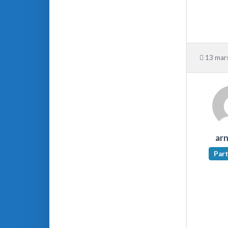
13 mars
ar
Part