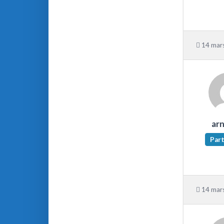
14 mars
ar
Part
14 mars