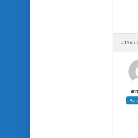
14 mars
ar
Part