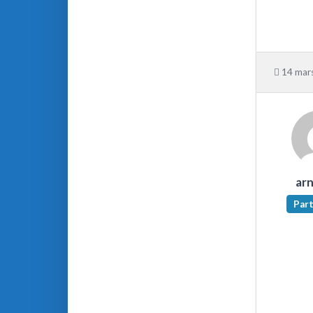
14 mars
ar
Part