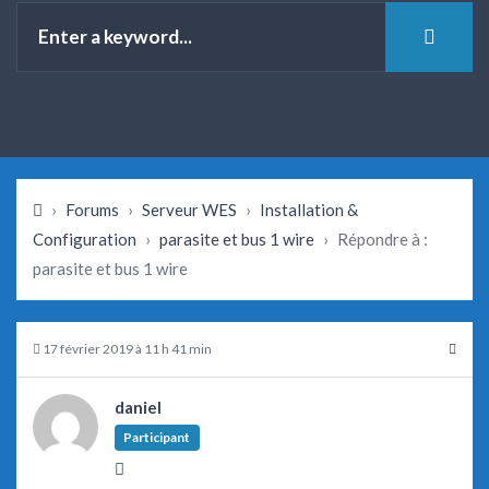
›
Forums
›
Serveur WES
›
Installation &
Configuration
›
parasite et bus 1 wire
›
Répondre à :
parasite et bus 1 wire
17 février 2019 à 11 h 41 min
daniel
Participant