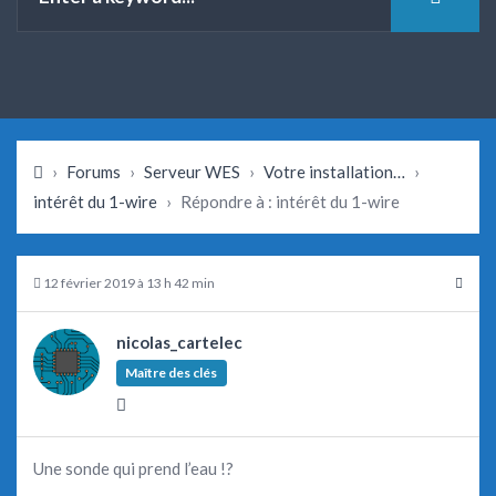
›
Forums
›
Serveur WES
›
Votre installation…
›
intérêt du 1-wire
›
Répondre à : intérêt du 1-wire
12 février 2019 à 13 h 42 min
nicolas_cartelec
Maître des clés
Une sonde qui prend l’eau !?