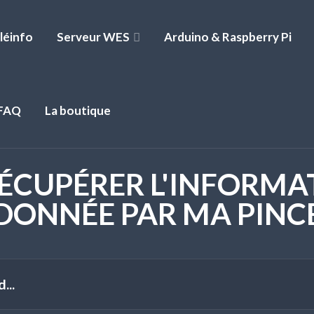
léinfo
Serveur WES
Arduino & Raspberry Pi
FAQ
La boutique
RÉCUPÉRER L'INFORMA
DONNÉE PAR MA PINC