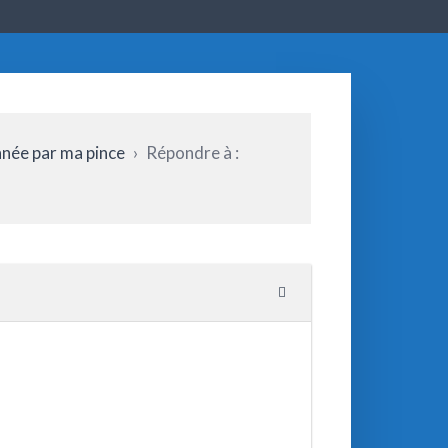
nnée par ma pince
›
Répondre à :