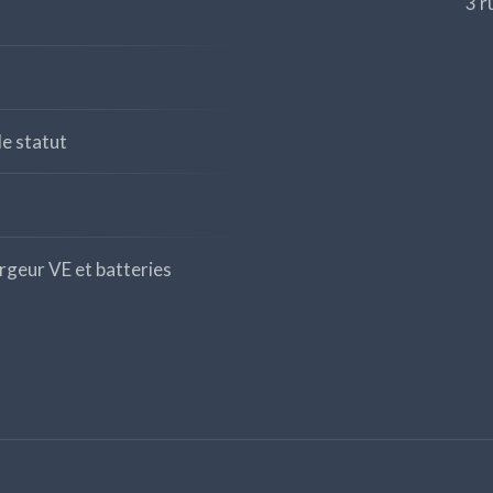
3 r
le statut
rgeur VE et batteries