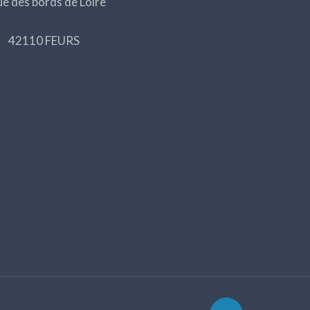
ue des bords de Loire
42110 FEURS