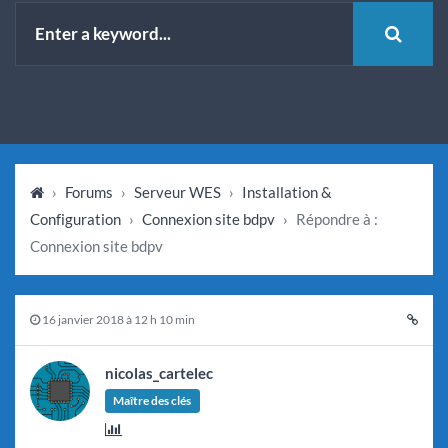
›
Forums
›
Serveur WES
›
Installation &
Configuration
›
Connexion site bdpv
›
Répondre à :
Connexion site bdpv
16 janvier 2018 à 12 h 10 min
nicolas_cartelec
Maître des clés