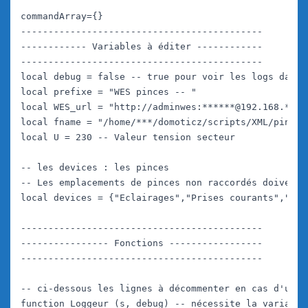
commandArray={}

--------------------------------------------

------------ Variables à éditer ------------

--------------------------------------------

local debug = false -- true pour voir les logs dans 
local prefixe = "WES pinces -- "

local WES_url = "http://adminwes:******@192.168.***.1
local fname = "/home/***/domoticz/scripts/XML/pince.
local U = 230 -- Valeur tension secteur

-- les devices : les pinces

-- Les emplacements de pinces non raccordés doivent ê
local devices = {"Eclairages","Prises courants","Cum
--------------------------------------------

---------------- Fonctions -----------------

--------------------------------------------

-- ci-dessous les lignes à décommenter en cas d'util
function Loggeur (s, debug) -- nécessite la variable 