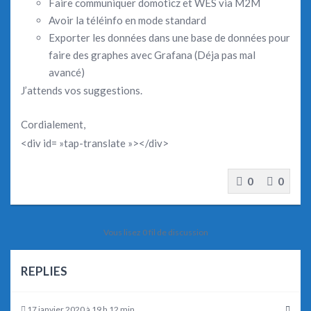
Faire communiquer domoticz et WES via M2M
Avoir la téléinfo en mode standard
Exporter les données dans une base de données pour
faire des graphes avec Grafana (Déja pas mal
avancé)
J’attends vos suggestions.
Cordialement,
<div id= »tap-translate »></div>
0
0
Vous lisez 0 fil de discussion
REPLIES
17 janvier 2020 à 19 h 12 min