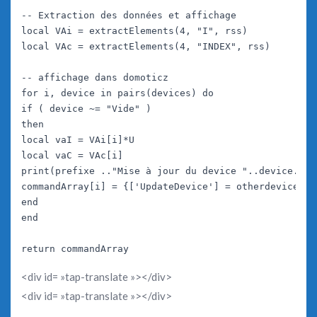
-- Extraction des données et affichage

local VAi = extractElements(4, "I", rss)

local VAc = extractElements(4, "INDEX", rss)

-- affichage dans domoticz

for i, device in pairs(devices) do

if ( device ~= "Vide" )

then

local vaI = VAi[i]*U

local vaC = VAc[i]

print(prefixe .."Mise à jour du device "..device.." 
commandArray[i] = {['UpdateDevice'] = otherdevices_i
end

end

<div id= »tap-translate »></div>
<div id= »tap-translate »></div>