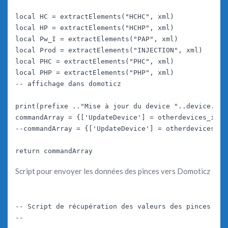
local HC = extractElements("HCHC", xml)

local HP = extractElements("HCHP", xml)

local Pw_I = extractElements("PAP", xml)

local Prod = extractElements("INJECTION", xml)

local PHC = extractElements("PHC", xml)

local PHP = extractElements("PHP", xml)

-- affichage dans domoticz

print(prefixe .."Mise à jour du device "..device.." 
commandArray = {['UpdateDevice'] = otherdevices_idx[
--commandArray = {['UpdateDevice'] = otherdevices_id
Script pour envoyer les données des pinces vers Domoticz
-- Script de récupération des valeurs des pinces amp
--
