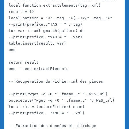
local function extractElements(tag, xml)

result = {}

local pattern = "<"..tag..">(.-)</"..tag..">"

--print(prefixe.."TAG = " ..tag)

for var in xml:gmatch(pattern) do

--print(prefixe.."VAR = " ..var)

table.insert(result, var)

end

return result

end -- end extractElements

-- Récupération du Fichier xml des pinces

--print("wget -q -O "..fname.." "..WES_url)

os.execute("wget -q -O "..fname.." "..WES_url)

local xml = lectureFichier(fname)

--print(prefixe.. "XML = " ..xml)

-- Extraction des données et affichage
