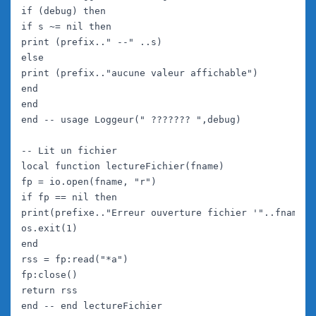
if (debug) then

if s ~= nil then

print (prefix.." --" ..s)

else

print (prefix.."aucune valeur affichable")

end

end

end -- usage Loggeur(" ??????? ",debug)

-- Lit un fichier

local function lectureFichier(fname)

fp = io.open(fname, "r")

if fp == nil then

print(prefixe.."Erreur ouverture fichier '"..fname.."
os.exit(1)

end

rss = fp:read("*a")

fp:close()

return rss

end -- end lectureFichier
