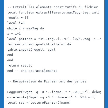
-- Extrait les éléments constitutifs du fichier

local function extractElements(maxTag, tag, xml)

result = {}

local i=0

while i < maxTag do

i = i+1

local pattern = "<"..tag..i..">(.-)</"..tag..i..">"

for var in xml:gmatch(pattern) do

table.insert(result, var)

end

end

return result

end -- end extractElements

-- Récupération du Fichier xml des pinces

Loggeur("wget -q -O "..fname.." "..WES_url, debug)

os.execute("wget -q -O "..fname.." "..WES_url)

local rss = lectureFichier(fname)
