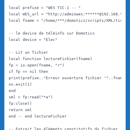
local prefixe = "WES TIC-1 -- "

local WES_url = "http://adminwes:******@192.168.***.1
local fname = "/home/***/domoticz/scripts/XML/tic1.x
-- le device de téléinfo sur Domotics

local device = "Elec"

-- Lit un fichier

local function lectureFichier(fname)

fp = io.open(fname, "r")

if fp == nil then

print(prefixe.."Erreur ouverture fichier '"..fname.."
os.exit(1)

end

xml = fp:read("*a")

fp:close()

return xml

end -- end lectureFichier

-- Extrait les éléments constitutifs du fichier
