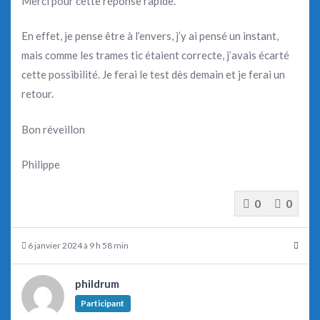
Merci pour cette réponse rapide.
En effet, je pense être à l’envers, j’y ai pensé un instant,
mais comme les trames tic étaient correcte, j’avais écarté
cette possibilité. Je ferai le test dès demain et je ferai un
retour.
Bon réveillon
Philippe
0
0
6 janvier 2024 à 9 h 58 min
phildrum
Participant