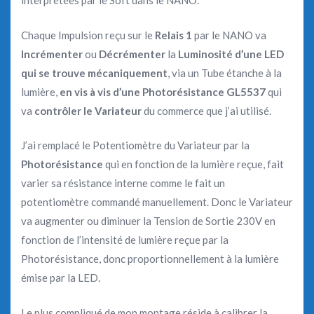
interprétées par le Soft dans le NANO.
Chaque Impulsion reçu sur le
Relais 1
par le NANO va
Incrémenter
ou
Décrémenter
la
Luminosité d’une LED
qui se trouve mécaniquement
, via un Tube étanche à la
lumière,
en vis à vis d’une Photorésistance GL5537
qui
va
contrôler le Variateur
du commerce que j’ai utilisé.
J’ai remplacé le Potentiomètre du Variateur par la
Photorésistance
qui en fonction de la lumière reçue, fait
varier sa résistance interne comme le fait un
potentiomètre commandé manuellement. Donc le Variateur
va augmenter ou diminuer la Tension de Sortie 230V en
fonction de l’intensité de lumière reçue par la
Photorésistance, donc proportionnellement à la lumière
émise par la LED.
Le plus compliqué de mon montage réside à calibrer la