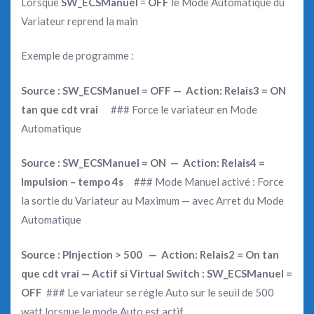
Lorsque
SW_ECSManuel
=
OFF
le Mode Automatique du
Variateur reprend la main
Exemple de programme :
Source : SW_ECSManuel = OFF — Action: Relais3 = ON
tan que cdt vrai
### Force le variateur en Mode
Automatique
Source : SW_ECSManuel = ON — Action: Relais4 =
Impulsion – tempo 4s
### Mode Manuel activé : Force
la sortie du Variateur au Maximum — avec Arret du Mode
Automatique
Source : PInjection > 500 — Action: Relais2 = On tan
que cdt vrai — Actif si Virtual Switch : SW_ECSManuel =
OFF
### Le variateur se régle Auto sur le seuil de 500
watt lorsque le mode Auto est actif