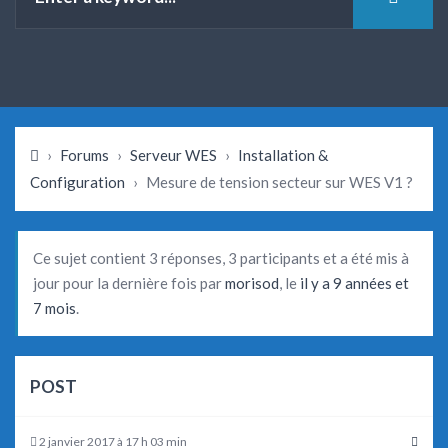
›
Forums
›
Serveur WES
›
Installation &
Configuration
›
Mesure de tension secteur sur WES V1 ?
Ce sujet contient 3 réponses, 3 participants et a été mis à
jour pour la dernière fois par
morisod
, le
il y a 9 années et
7 mois
.
POST
2 janvier 2017 à 17 h 03 min