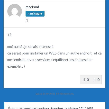
morisod
Participant
+1
moi aussi , je serais intéressé
cà serait pour installer un WES dans un autre endroit , et cà
me rendrait divers services ( equilibrer les phases par
exemple .. )
0
0
Vous lisez 2 fils de discussion
Étiqueté :
mesure
,
secteur
,
tension
,
triphasé
,
V1
,
WES