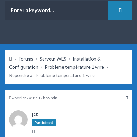
›
Forums
›
Serveur WES
›
Installation &
Configuration
›
Problème température 1 wire
›
Répondre à : Problème température 1 wire
6 février 2018 à 17 h 59 min
jct
Participant