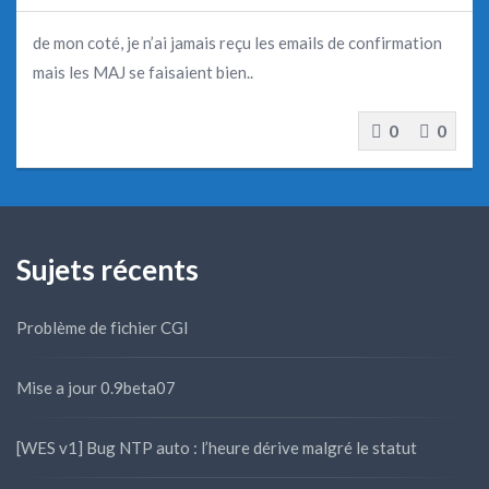
de mon coté, je n’ai jamais reçu les emails de confirmation
mais les MAJ se faisaient bien..
0
0
Sujets récents
Problème de fichier CGI
Mise a jour 0.9beta07
[WES v1] Bug NTP auto : l’heure dérive malgré le statut