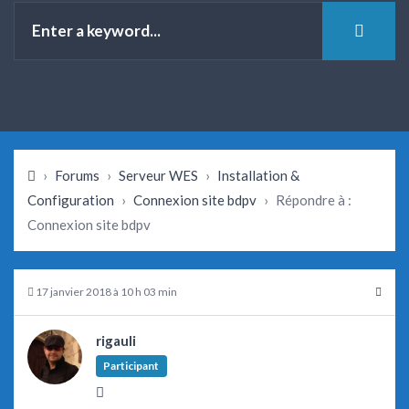
›
Forums
›
Serveur WES
›
Installation &
Configuration
›
Connexion site bdpv
›
Répondre à :
Connexion site bdpv
17 janvier 2018 à 10 h 03 min
rigauli
Participant