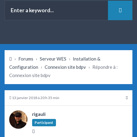
›
Forums
›
Serveur WES
›
Installation &
Configuration
›
Connexion site bdpv
›
Répondre à :
Connexion site bdpv
13 janvier 2018 à 20 h 35 min
rigauli
Participant