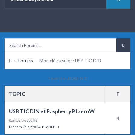
›
Forums
›
Mot-clé du sujet : USB TIC DIB
1 sujet (sur un total de 1)
TOPIC
USB TIC DIN et Raspberry PI zeroW
4
Started by:
pouilld
Modem Téléinfo (USB, XBEE…)