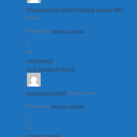
Mise à jour 0.85 beta03 Mail par compte WES
Sticky
Started by:
nicolas_cartelec
6
39
christopheD
il y a 3 années et 4 mois
Mise à jour 0.84A3
Sticky
Closed
Started by:
nicolas_cartelec
7
50
nicolas_cartelec