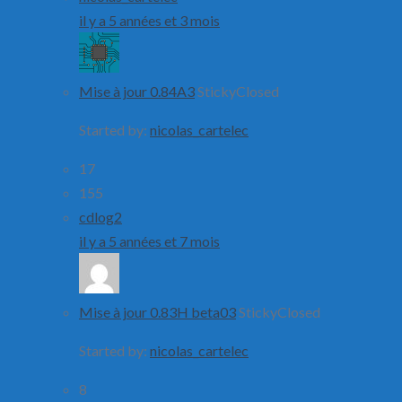
il y a 5 années et 3 mois
Mise à jour 0.84A3
Sticky
Closed
Started by:
nicolas_cartelec
17
155
cdlog2
il y a 5 années et 7 mois
Mise à jour 0.83H beta03
Sticky
Closed
Started by:
nicolas_cartelec
8