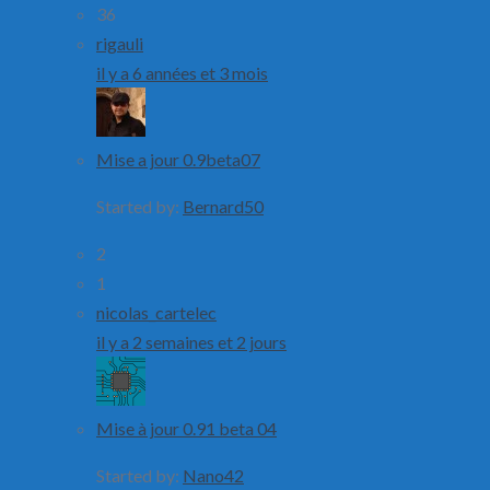
36
rigauli
il y a 6 années et 3 mois
Mise a jour 0.9beta07
Started by:
Bernard50
2
1
nicolas_cartelec
il y a 2 semaines et 2 jours
Mise à jour 0.91 beta 04
Started by:
Nano42