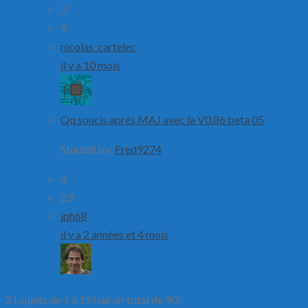
3
9
nicolas_cartelec
il y a 10 mois
Qq soucis après MAJ avec la V0.86 beta 05
Started by:
Fred9274
4
23
jph68
il y a 2 années et 4 mois
21 sujets de 1 à 15 (sur un total de 90)