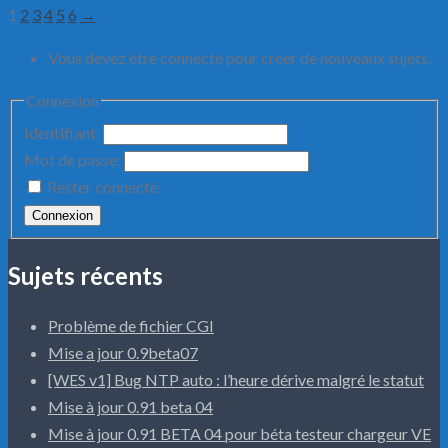
1
2
3
4
5
6
→
Vous devez être connecté pour créer de nouveaux sujets.
Connexion
Identifiant:
Mot de passe:
Rester connecté
Connexion
Sujets récents
Problème de fichier CGI
Mise a jour 0.9beta07
[WES v1] Bug NTP auto : l’heure dérive malgré le statut
Mise à jour 0.91 beta 04
Mise à jour 0.91 BETA 04 pour béta testeur chargeur VE