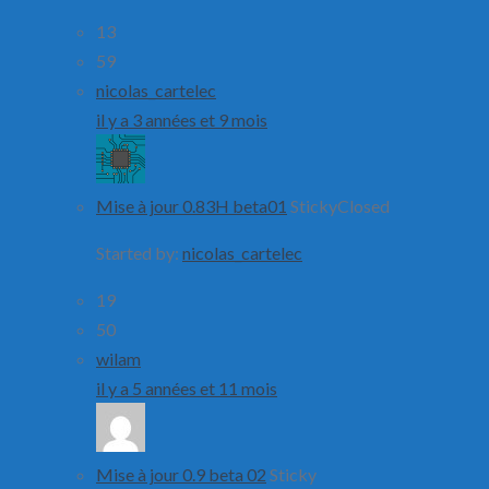
13
59
nicolas_cartelec
il y a 3 années et 9 mois
Mise à jour 0.83H beta01
Sticky
Closed
Started by:
nicolas_cartelec
19
50
wilam
il y a 5 années et 11 mois
Mise à jour 0.9 beta 02
Sticky