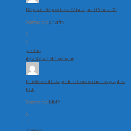
Déplacé : Répondre à : Mise à jour 0.9 beta 02
Started by:
plruffin
0
0
plruffin
il y a 8 mois et 1 semaine
Problème affichage de la tension dans les graphes
PCE
Started by:
bibi9
3
7
morisod