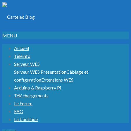
MENU
Accueil
Téléinfo
Serveur WES
Serveur WES Présentation
Câblage et
configuration
Extensions WES
Arduino & Raspberry Pi
Téléchargements
Le Forum
FAQ
La boutique