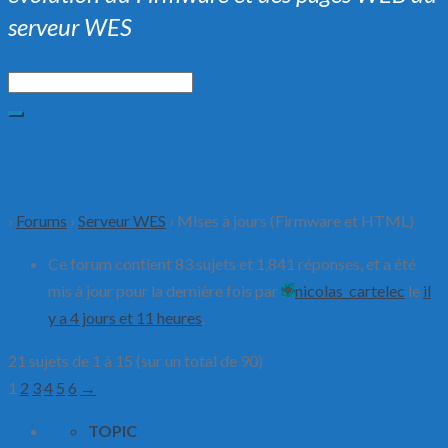
serveur WES
›
Forums
›
Serveur WES
›
Mises à jours (Firmware et HTML)
Ce forum contient 83 sujets et 1,841 réponses, et a été
mis à jour pour la dernière fois par
nicolas_cartelec
le
il
y a 4 jours et 11 heures
.
21 sujets de 1 à 15 (sur un total de 90)
1
2
3
4
5
6
→
TOPIC