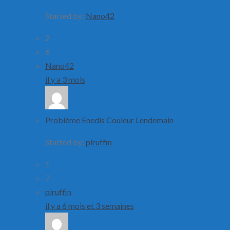
Started by:
Nano42
2
6
Nano42
il y a 3 mois
Problème Enedis Couleur Lendemain
Started by:
plruffin
1
7
plruffin
il y a 6 mois et 3 semaines