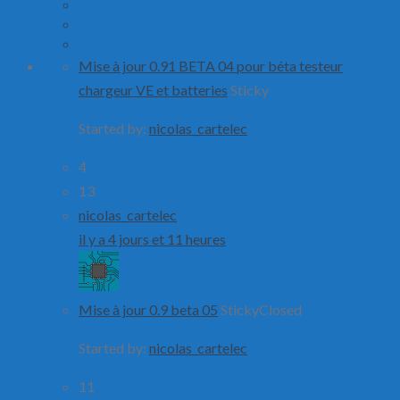
Mise à jour 0.91 BETA 04 pour béta testeur
chargeur VE et batteries
Sticky
Started by:
nicolas_cartelec
4
13
nicolas_cartelec
il y a 4 jours et 11 heures
Mise à jour 0.9 beta 05
Sticky
Closed
Started by:
nicolas_cartelec
11